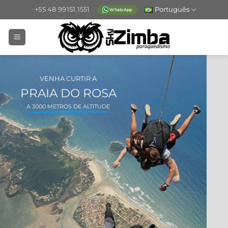
Skip
+55 48 99151.1551
Português
WhatsApp
to
content
VENHA CURTIR A
PRAIA DO ROSA
A 3000 METROS DE ALTITUDE